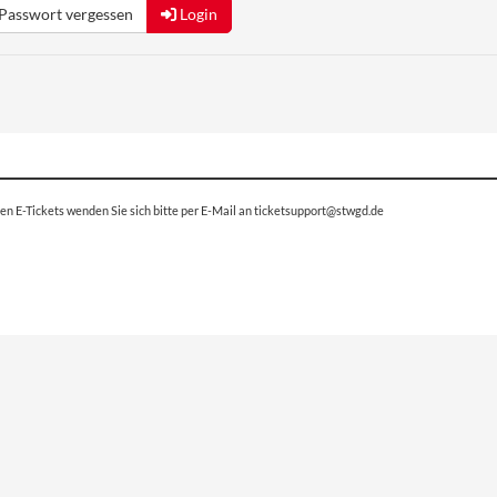
Passwort vergessen
Login
en E-Tickets wenden Sie sich bitte per E-Mail an ticketsupport@
stwgd.de